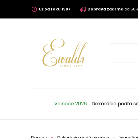
Už od roku 1997
Doprava zdarma
od 50 
Vianoce 2026
Dekorácie podľa s
Domov
Dekorácie podľa sezóny
Vianočn