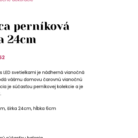
aca perníková
a 24cm
52
s LED svetielkami je nádherná vianočná
 dodá vášmu domovu čarovnú vianočnú
ia je súčasťou perníkovej kolekcie a je
.
cm, šírka 24cm, hĺbka 6cm
 sú súčasťou balenia.