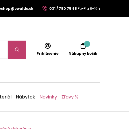
eshop@ewalds.sk
031 / 780 75 68
Po-Pia 8-16h
Prihlásenie
Nákupný košík
eriál
Nábytok
Novinky
Zľavy %
nočné dekorácie