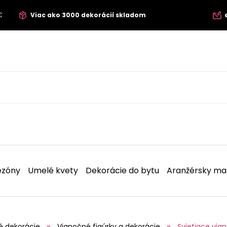
€
Viac ako 3000 dekorácií skladom
ezóny
Umelé kvety
Dekorácie do bytu
Aranžérsky mat
é dekorácie
Vianočné figúrky a dekorácie
Svietiace via