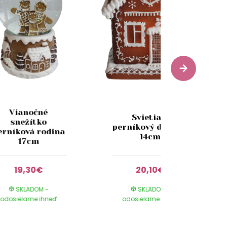
Vianočné
Svietiaci
snežítko
perníkový domček
erníková rodina
14cm
17cm
19,30€
20,10€
SKLADOM -
SKLADOM -
odosielame ihneď
odosielame ihneď