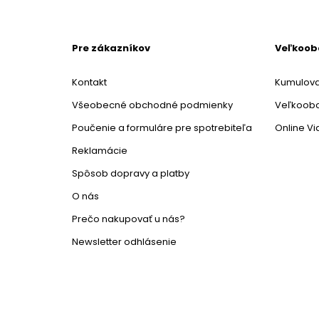
Pre zákazníkov
Veľkoo
Kontakt
Kumulova
Všeobecné obchodné podmienky
Veľkoob
Poučenie a formuláre pre spotrebiteľa
Online V
Reklamácie
Spôsob dopravy a platby
O nás
Prečo nakupovať u nás?
Newsletter odhlásenie