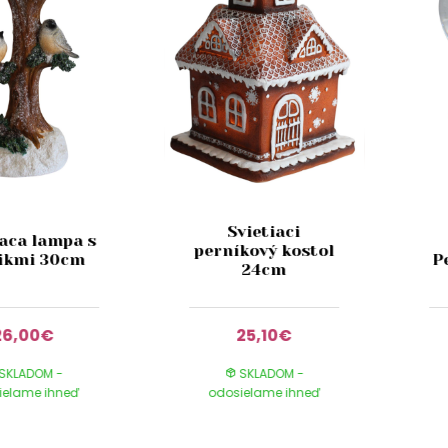
Svietiaci
iaca lampa s
perníkový kostol
ikmi 30cm
P
24cm
26,00€
25,10€
SKLADOM -
SKLADOM -
ielame ihneď
odosielame ihneď