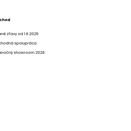
bchod
né zľavy od 1.6.2025
chodná spolupráca
ianočný showroom 2026