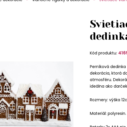
Svieti
dedink
416
Kód produktu:
Perníková dedinka 
dekorácia, ktorá
atmosféru. Dekorác
ideálna ako darček
Rozmery: výška 12
Materiál: polyresin.
Baterky 2x AAA nie