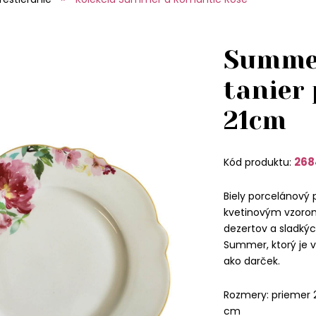
Summer
tanier 
21cm
268
Kód produktu:
Biely porcelánový 
kvetinovým vzoro
dezertov a sladkýc
Summer, ktorý je v
ako darček.
Rozmery: priemer 2
cm