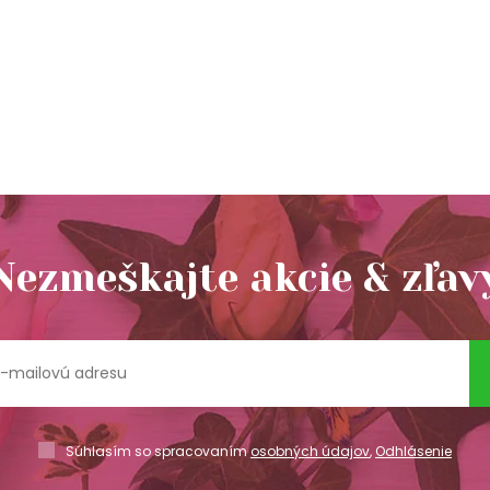
Nezmeškajte akcie & zľav
Súhlasím so spracovaním
osobných údajov
,
Odhlásenie