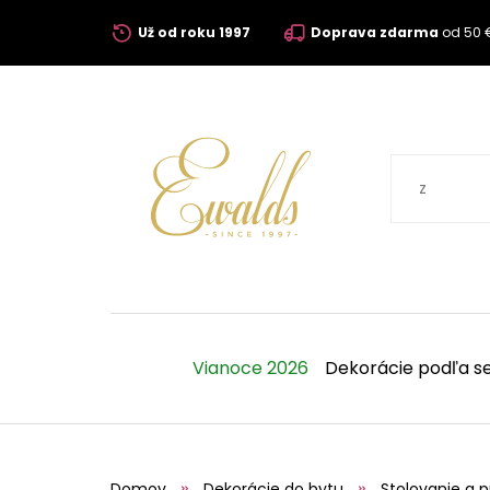
Už od roku 1997
Doprava zdarma
od 50 
Vianoce 2026
Dekorácie podľa s
Domov
Dekorácie do bytu
Stolovanie a p