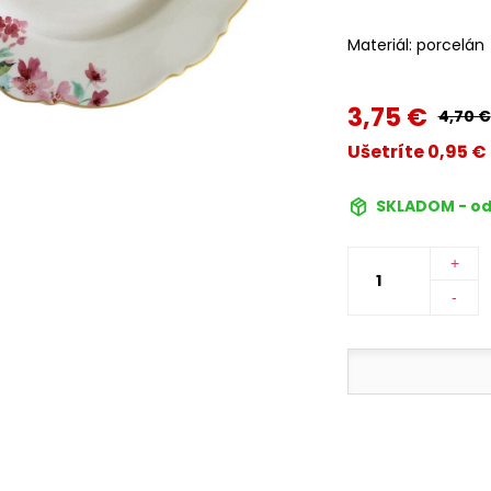
Materiál: porcelán
3,75 €
4,70 €
Ušetríte 0,95 €
SKLADOM - od
+
-