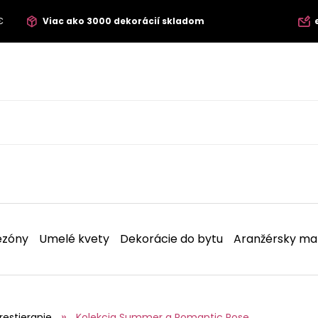
€
Viac ako 3000 dekorácií skladom
ezóny
Umelé kvety
Dekorácie do bytu
Aranžérsky mat
restieranie
Kolekcia Summer a Romantic Rose