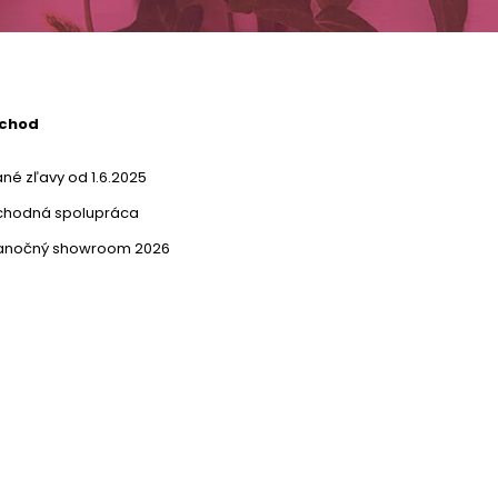
bchod
né zľavy od 1.6.2025
chodná spolupráca
ianočný showroom 2026