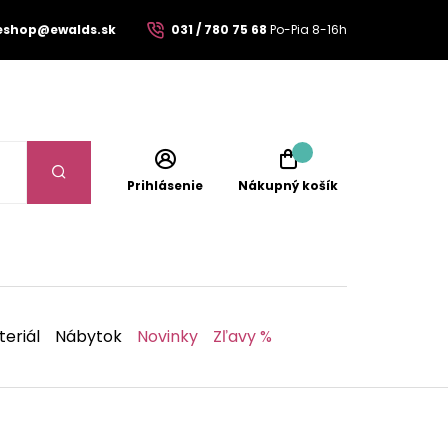
eshop@ewalds.sk
031 / 780 75 68
Po-Pia 8-16h
Prihlásenie
Nákupný košík
eriál
Nábytok
Novinky
Zľavy %