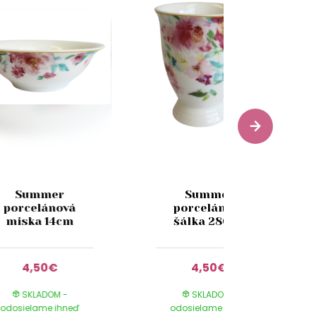
Summer
Summer
porcelánová
porcelánová
miska 14cm
šálka 280ml
4,50€
4,50€
SKLADOM -
SKLADOM -
odosielame ihneď
odosielame ihneď