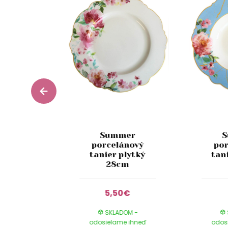
Summer
ánová
porcelánový
po
odšálkou
tanier plytký
tan
20ml
28cm
0€
5,50€
DOM -
SKLADOM -
e ihneď
odosielame ihneď
odos