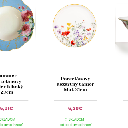
Summer
Porcelánový
rcelánový
dezertný tanier
ier hlboký
Mak 21cm
23cm
5,01€
6,20€
SKLADOM -
SKLADOM -
ielame ihneď
odosielame ihneď