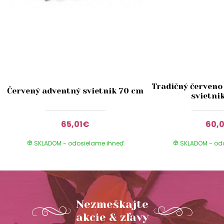
Tradičný červeno
Červený adventný svietnik 70 cm
svietni
65,01€
60,
SKLADOM - odosielame ihneď
SKLADOM - od
Nezmeškajte
akcie & zľavy