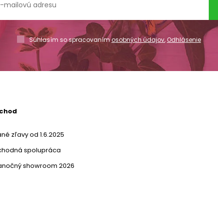
Súhlasím so spracovaním
osobných údajov
,
Odhlásenie
bchod
né zľavy od 1.6.2025
chodná spolupráca
ianočný showroom 2026