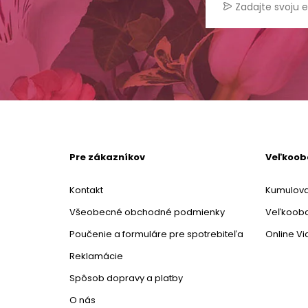
Pre zákazníkov
Veľkoo
Kontakt
Kumulova
Všeobecné obchodné podmienky
Veľkoob
Poučenie a formuláre pre spotrebiteľa
Online V
Reklamácie
Spôsob dopravy a platby
O nás