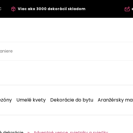
€
Viac ako 3000 dekorácií skladom
ezóny
Umelé kvety
Dekorácie do bytu
Aranžérsky mat
é dekorácie
Adventné vence, svietniky a sviečky