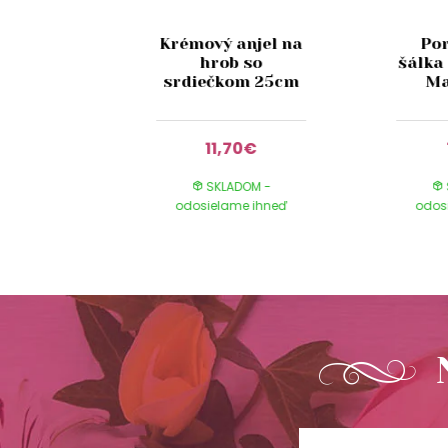
Krémový anjel na
Po
Glance
hrob so
šálka
 180 ml
srdiečkom 25cm
Ma
9€
11,70€
DOM -
SKLADOM -
e ihneď
odosielame ihneď
odos