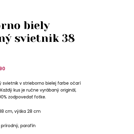
rno biely
ný svietnik 38
90
vietnik v strieborno bielej farbe očarí
aždý kus je ručne vyrábaný originál,
00% zodpovedať fotke.
38 cm, výška 28 cm
, prírodný, parafín