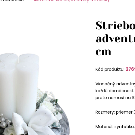
Striebo
advent
cm
276
Kód produktu:
Vianočný adventný s
každú domácnosť. K
preto nemusí na 1
Rozmery: priemer 
Materiál: syntetika