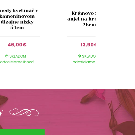
nedý kvetináč v
Krémovo zlatý
kameninovom
anjel na hrob LED
dizajne nízky
26cm
54cm
46,00€
13,90€
SKLADOM -
SKLADOM -
odosielame ihneď
odosielame ihneď
y