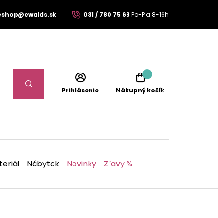
eshop@ewalds.sk
031 / 780 75 68
Po-Pia 8-16h
Prihlásenie
Nákupný košík
eriál
Nábytok
Novinky
Zľavy %