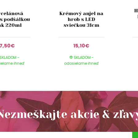
H
rcelánová
Krémový anjel na
 s podšálkou
hrob s LED
k 220ml
sviečkou 31cm
7,50€
15,10€
SKLADOM -
SKLADOM -
ielame ihneď
odosielame ihneď
Nezmeškajte akcie & zľav