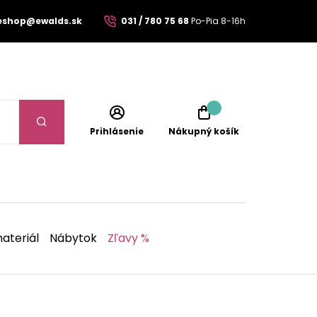
eshop@ewalds.sk
031 / 780 75 68
Po-Pia 8-16h
Prihlásenie
Nákupný košík
ateriál
Nábytok
Zľavy %