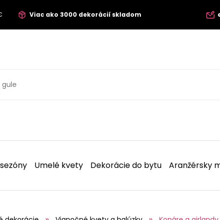
€
Viac ako 3000 dekorácií skladom
 sezóny
Umelé kvety
Dekorácie do bytu
Aranžérsky m
é dekorácie
Vianočné kvety a halúzky
Konáre a girlandy