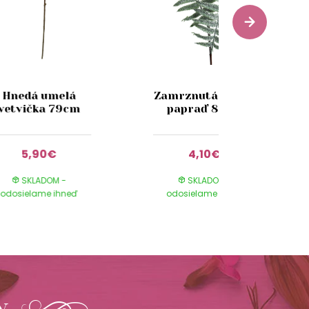
Hnedá umelá
Zamrznutá umelá
vetvička 79cm
papraď 80cm
5,90€
4,10€
SKLADOM -
SKLADOM -
odosielame ihneď
odosielame ihneď
y