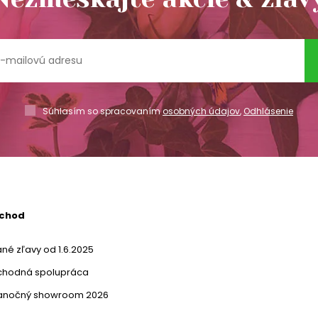
Súhlasím so spracovaním
osobných údajov
,
Odhlásenie
bchod
né zľavy od 1.6.2025
chodná spolupráca
ianočný showroom 2026