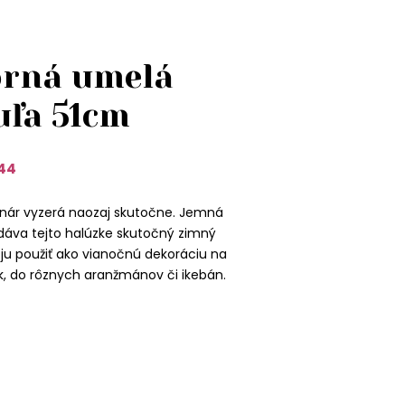
orná umelá
uľa 51cm
44
onár vyzerá naozaj skutočne. Jemná
va tejto halúzke skutočný zimný
ju použiť ako vianočnú dekoráciu na
, do rôznych aranžmánov či ikebán.