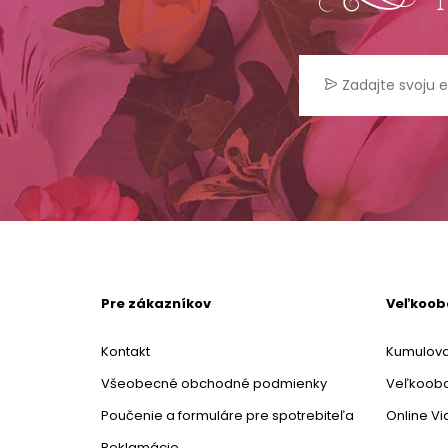
Pre zákazníkov
Veľkoo
Kontakt
Kumulova
Všeobecné obchodné podmienky
Veľkoob
Poučenie a formuláre pre spotrebiteľa
Online V
Reklamácie