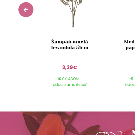
vička s
Šampáň umelá
Med
vými
levanduľa 51cm
pap
i 53cm
0€
3,39€
DOM -
SKLADOM -
e ihneď
odosielame ihneď
odos