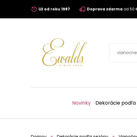
Už od roku 1997
Doprava zdarma
od 50 
Novinky
Dekorácie podľa
Domov
Dekorácie podľa sezóny
Vianočn