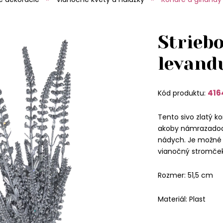
Strieb
levand
416
Kód produktu:
Tento sivo zlatý k
akoby námrazadodá
nádych. Je možné 
vianočný stromček
Rozmer: 51,5 cm
Materiál: Plast