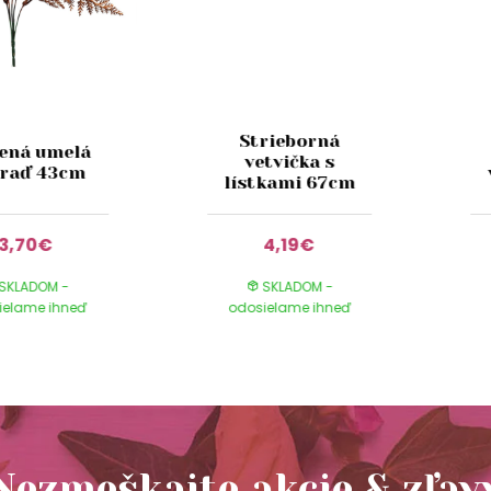
Strieborná
ená umelá
vetvička s
raď 43cm
lístkami 67cm
3,70€
4,19€
SKLADOM -
SKLADOM -
ielame ihneď
odosielame ihneď
Nezmeškajte akcie & zľav