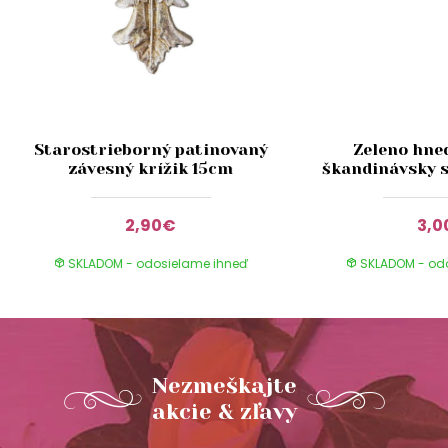
Starostrieborný patinovaný
Zeleno hne
závesný krížik 15cm
škandinávsky 
2,90€
3,
SKLADOM - odosielame ihneď
SKLADOM - od
Nezmeškajte
akcie & zľavy