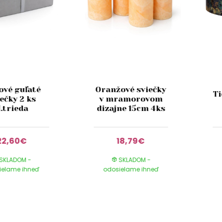
ové guľaté
Oranžové sviečky
Ti
ečky 2 ks
v mramorovom
I.trieda
dizajne 15cm 4ks
22,60€
18,79€
SKLADOM -
SKLADOM -
ielame ihneď
odosielame ihneď