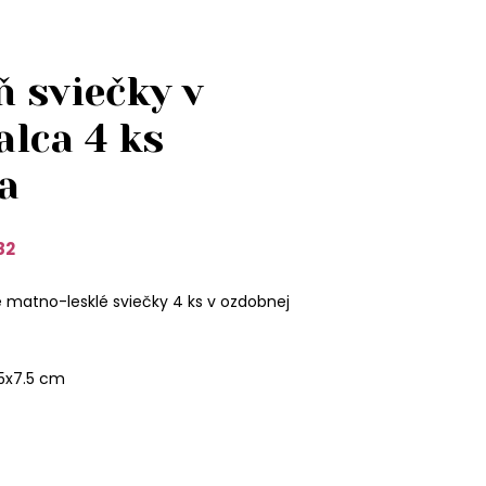
 sviečky v
alca 4 ks
da
82
matno-lesklé sviečky 4 ks v ozdobnej
.5x7.5 cm