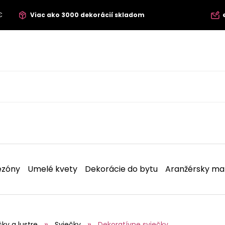
€
Viac ako 3000 dekorácií skladom
ezóny
Umelé kvety
Dekorácie do bytu
Aranžérsky mat
čky a lustre
Sviečky
Dekoratívne sviečky