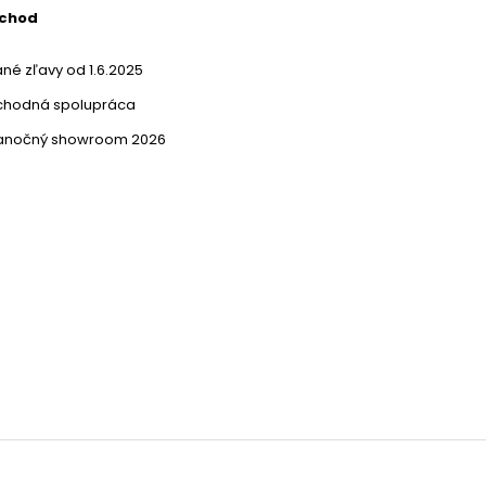
bchod
né zľavy od 1.6.2025
chodná spolupráca
ianočný showroom 2026