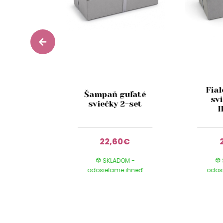
zlatá
Fial
Šampaň guľaté
vaná
svi
sviečky 2-set
 21cm
I
00€
22,60€
DOM -
SKLADOM -
e ihneď
odosielame ihneď
odos