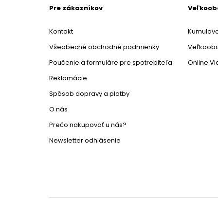
Pre zákazníkov
Veľkoo
Kontakt
Kumulova
Všeobecné obchodné podmienky
Veľkoob
Poučenie a formuláre pre spotrebiteľa
Online V
Reklamácie
Spôsob dopravy a platby
O nás
Prečo nakupovať u nás?
Newsletter odhlásenie