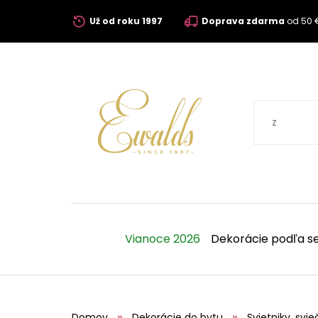
Už od roku 1997
Doprava zdarma
od 50 
Vianoce 2026
Dekorácie podľa s
Domov
Dekorácie do bytu
Svietniky, svie