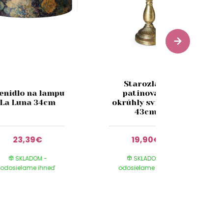
Starozlatý
enidlo na lampu
patinovaný
La Luna 34cm
okrúhly svietnik
43cm
23,39€
19,90€
SKLADOM -
SKLADOM -
odosielame ihneď
odosielame ihneď