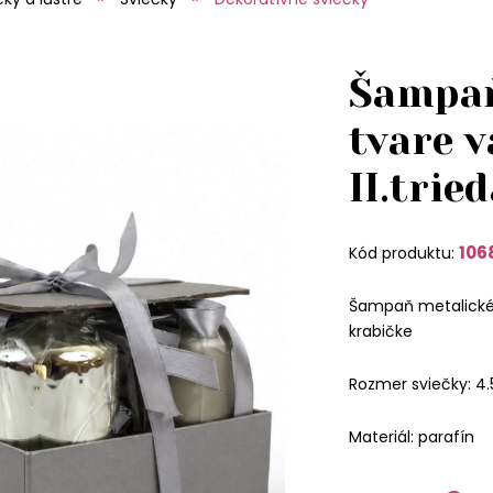
Šampaň
tvare v
II.trie
106
Kód produktu:
Šampaň metalické 
krabičke
Rozmer sviečky: 4
Materiál: parafín