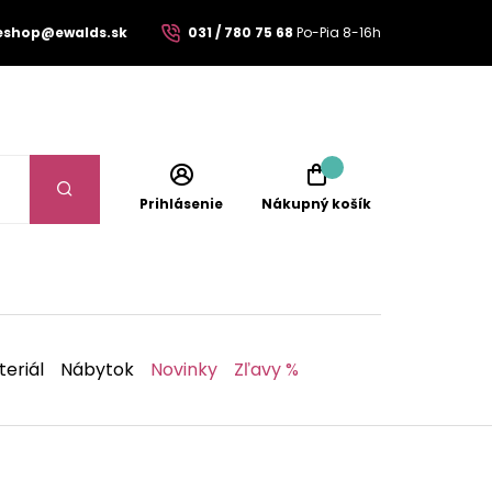
eshop@ewalds.sk
031 / 780 75 68
Po-Pia 8-16h
Prihlásenie
Nákupný košík
eriál
Nábytok
Novinky
Zľavy %