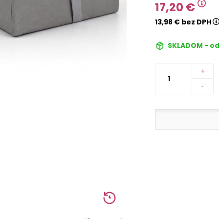
17,20 €
13,98 € bez DPH
SKLADOM - od
+
-