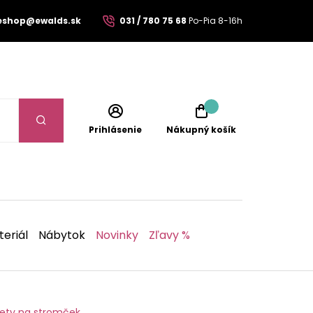
eshop@ewalds.sk
031 / 780 75 68
Po-Pia 8-16h
Prihlásenie
Nákupný košík
eriál
Nábytok
Novinky
Zľavy %
ety na stromček