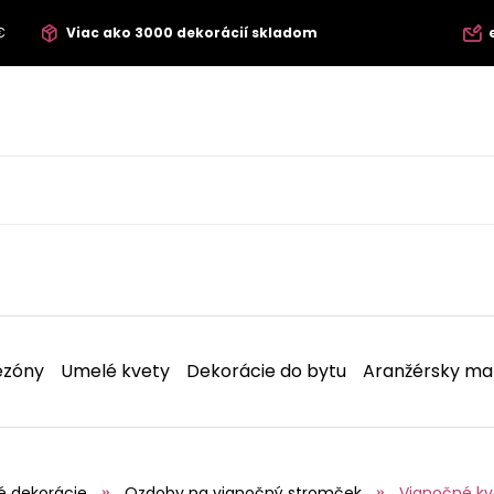
€
Viac ako 3000 dekorácií skladom
ezóny
Umelé kvety
Dekorácie do bytu
Aranžérsky mat
é dekorácie
Ozdoby na vianočný stromček
Vianočné kv