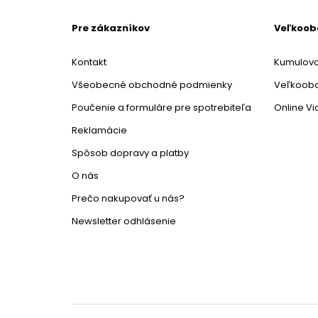
Pre zákazníkov
Veľkoo
Kontakt
Kumulova
Všeobecné obchodné podmienky
Veľkoob
Poučenie a formuláre pre spotrebiteľa
Online V
Reklamácie
Spôsob dopravy a platby
O nás
Prečo nakupovať u nás?
Newsletter odhlásenie