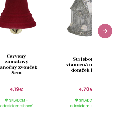
Červený
Strieborná
zamatový
vianočná ozdoba
ianočný zvonček
domček 11cm
8cm
4,19€
4,70€
SKLADOM -
SKLADOM -
odosielame ihneď
odosielame ihneď