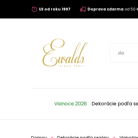
Už od roku 1997
Doprava zdarma
od 50 
Vianoce 2026
Dekorácie podľa s
Domov
Dekorácie podľa sezóny
Vianočn