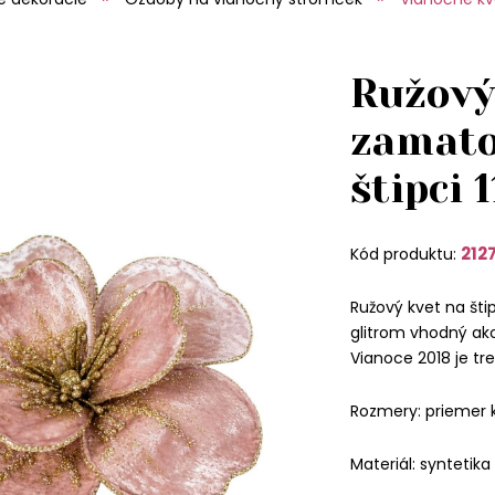
Ružový
zamato
štipci 
212
Kód produktu:
Ružový kvet na šti
glitrom vhodný ak
Vianoce 2018 je tr
Rozmery: priemer 
Materiál: syntetika 