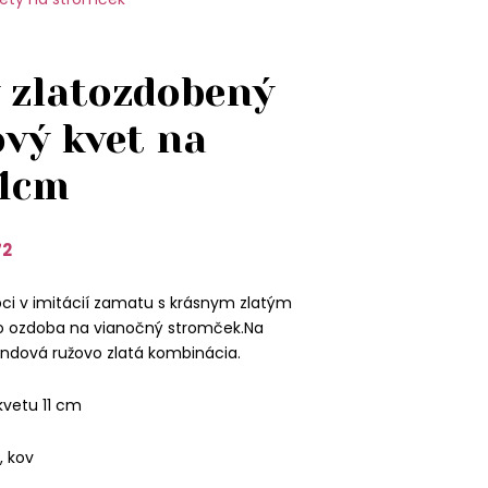
 zlatozdobený
vý kvet na
11cm
72
pci v imitácií zamatu s krásnym zlatým
o ozdoba na vianočný stromček.Na
endová ružovo zlatá kombinácia.
kvetu 11 cm
, kov