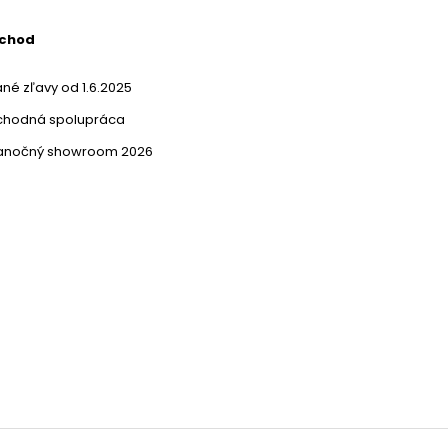
bchod
né zľavy od 1.6.2025
chodná spolupráca
ianočný showroom 2026