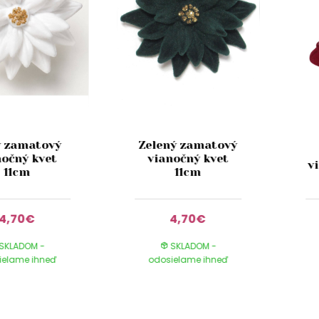
y zamatový
Zelený zamatový
nočný kvet
vianočný kvet
v
11cm
11cm
4,70€
4,70€
SKLADOM -
SKLADOM -
ielame ihneď
odosielame ihneď