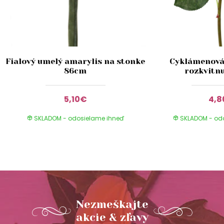
Fialový umelý amarylis na stonke
Cyklámenová
86cm
rozkvitn
5,10€
4,
SKLADOM - odosielame ihneď
SKLADOM - od
Nezmeškajte
akcie & zľavy