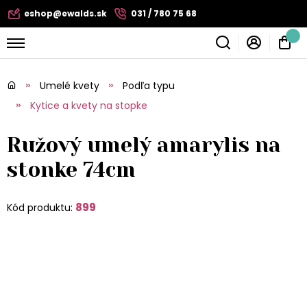
eshop@ewalds.sk
031 / 780 75 68
Umelé kvety
Podľa typu
Kytice a kvety na stopke
Ružový umelý amarylis na
stonke 74cm
899
Kód produktu: