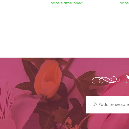
e ihneď
odosielame ihneď
odos