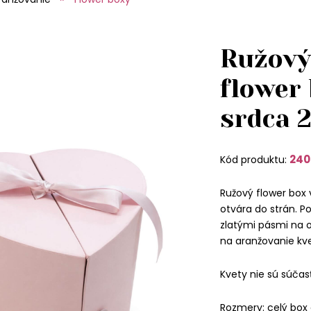
Ružový
flower 
srdca 
240
Kód produktu:
Ružový flower box 
otvára do strán. P
zlatými pásmi na o
na aranžovanie kve
Kvety nie sú súčas
Rozmery: celý box 