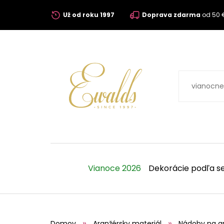
Už od roku 1997
Doprava zdarma
od 50 
Vianoce 2026
Dekorácie podľa s
Domov
Aranžérsky materiál
Nádoby na a