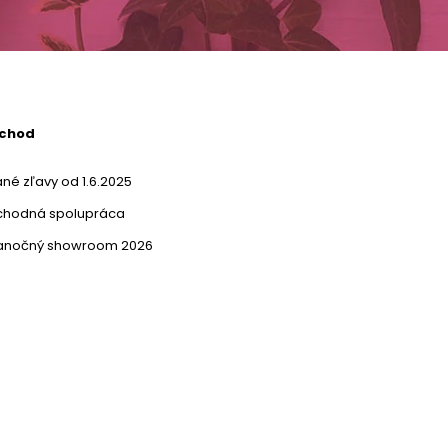
bchod
né zľavy od 1.6.2025
chodná spolupráca
ianočný showroom 2026