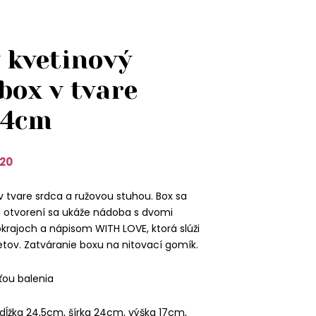
 kvetinový
box v tvare
24cm
20
v tvare srdca a ružovou stuhou. Box sa
o otvorení sa ukáže nádoba s dvomi
krajoch a nápisom WITH LOVE, ktorá slúži
tov. Zatváranie boxu na nitovací gomík.
ťou balenia
dĺžka 24,5cm, šírka 24cm, výška 17cm,