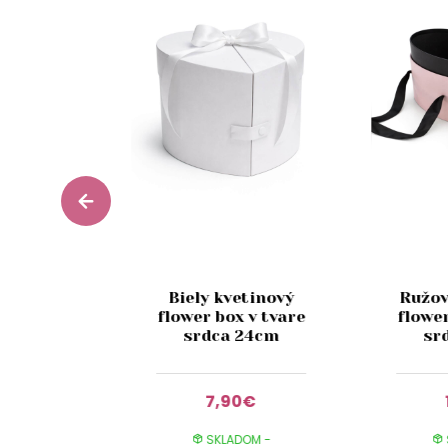
Biely kvetinový
Ružov
achové
flower box v tvare
flower
 40cm
srdca 24cm
sr
0€
7,90€
DOM -
SKLADOM -