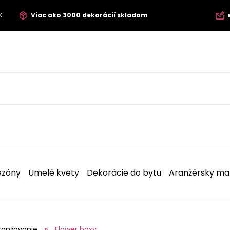
€
Viac ako 3000 dekorácií skladom
ezóny
Umelé kvety
Dekorácie do bytu
Aranžérsky mat
ranžovanie
Flower boxy