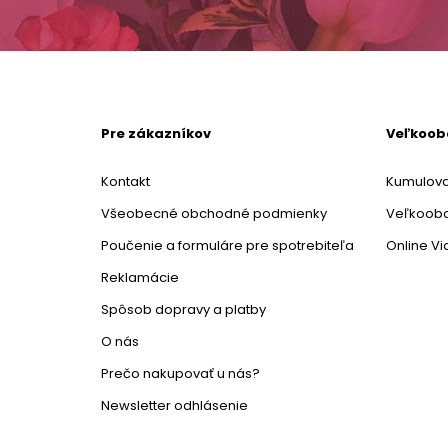
Pre zákazníkov
Veľkoo
Kontakt
Kumulova
Všeobecné obchodné podmienky
Veľkoob
Poučenie a formuláre pre spotrebiteľa
Online V
Reklamácie
Spôsob dopravy a platby
O nás
Prečo nakupovať u nás?
Newsletter odhlásenie