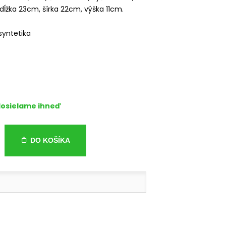
dĺžka 23cm, šírka 22cm, výška 11cm.
 syntetika
osielame ihneď
DO KOŠÍKA