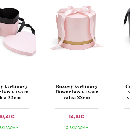
ý kvetinový
Ružový kvetinový
Č
 box v tvare
flower box v tvare
dca 22cm
valca 22cm
s
10,41€
14,10€
SKLADOM -
SKLADOM -