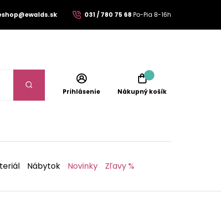
eshop@ewalds.sk
031 / 780 75 68
Po-Pia 8-16h
Prihlásenie
Nákupný košík
eriál
Nábytok
Novinky
Zľavy %