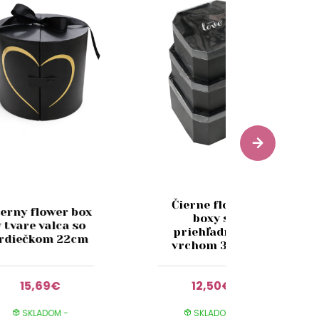
Čierne flower
ierny flower box
boxy s
v tvare valca so
priehľadným
rdiečkom 22cm
vrchom 3-set
15,69€
12,50€
SKLADOM -
SKLADOM -