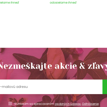
ielame ihneď
odosielame ihneď
Nezmeškajte akcie & zľav
Súhlasím so spracovaním
osobných údajov
,
Odhlásenie