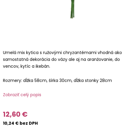
Umelá mix kytica s ružovými chryzantémami vhodná ako
samostatná dekorácia do vázy ale aj na aranžovanie, do
vencov, kytíc a ikebán.
Rozmery: dĺžka 58cm, šírka 30cm, dĺžka stonky 28cm
Zobraziť celý popis
12,60 €
10,24 € bez DPH