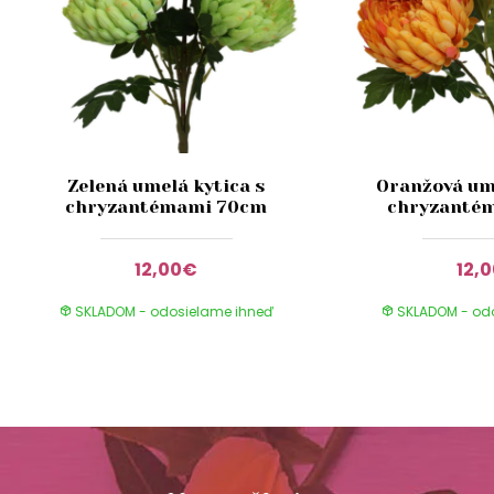
Zelená umelá kytica s
Oranžová ume
chryzantémami 70cm
chryzanté
12,00€
12,
SKLADOM - odosielame ihneď
SKLADOM - od