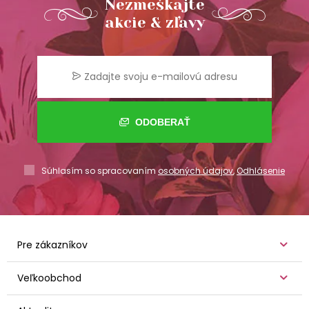
Nezmeškajte
akcie & zľavy
ODOBERAŤ
Súhlasím so spracovaním
osobných údajov
,
Odhlásenie
Pre zákazníkov
Veľkoobchod