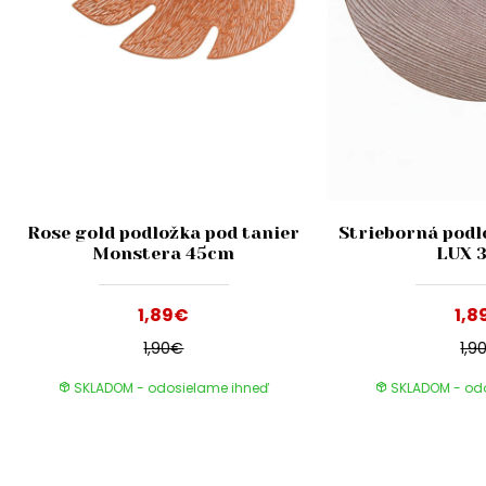
Rose gold podložka pod tanier
Strieborná podl
Monstera 45cm
LUX 
1,89€
1,8
1,90€
1,9
SKLADOM - odosielame ihneď
SKLADOM - od