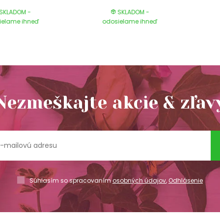
SKLADOM -
SKLADOM -
ielame ihneď
odosielame ihneď
Nezmeškajte akcie & zľav
Súhlasím so spracovaním
osobných údajov
,
Odhlásenie