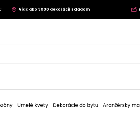
€
Viac ako 3000 dekorácií skladom
ezóny
Umelé kvety
Dekorácie do bytu
Aranžérsky mat