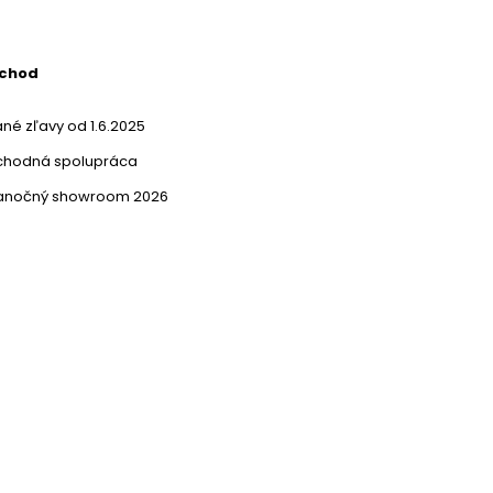
bchod
né zľavy od 1.6.2025
chodná spolupráca
ianočný showroom 2026