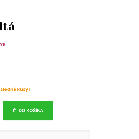
ltá
7YE
sledné kusy!
DO KOŠÍKA