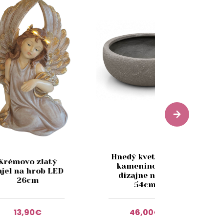
Hnedý kvetináč v
Krémovo zlatý
kameninovom
njel na hrob LED
dizajne nízky
26cm
54cm
13,90€
46,00€