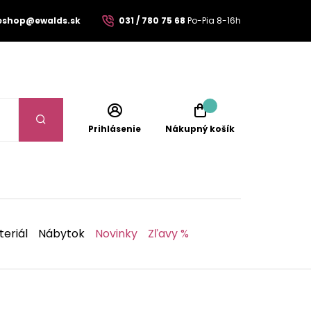
eshop@ewalds.sk
031 / 780 75 68
Po-Pia 8-16h
Prihlásenie
Nákupný košík
eriál
Nábytok
Novinky
Zľavy %