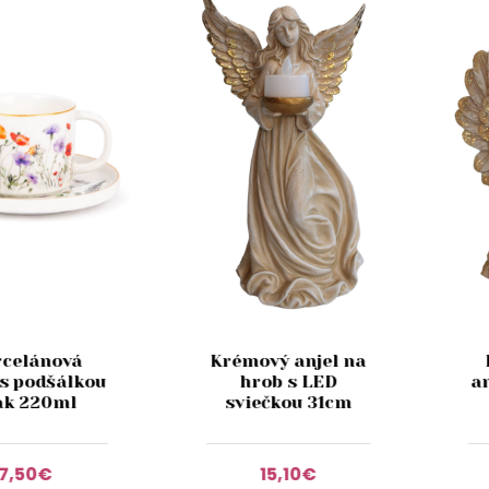
rcelánová
Krémový anjel na
 s podšálkou
hrob s LED
a
k 220ml
sviečkou 31cm
7,50€
15,10€