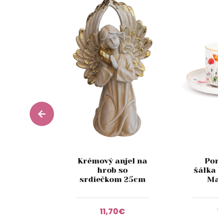
Krémový anjel na
Po
Glance
hrob so
šálka
 180 ml
srdiečkom 25cm
Ma
9€
11,70€