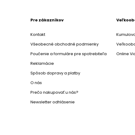
Pre zákazníkov
Veľkoo
Kontakt
Kumulova
Všeobecné obchodné podmienky
Veľkoob
Poučenie a formuláre pre spotrebiteľa
Online V
Reklamácie
Spôsob dopravy a platby
O nás
Prečo nakupovať u nás?
Newsletter odhlásenie