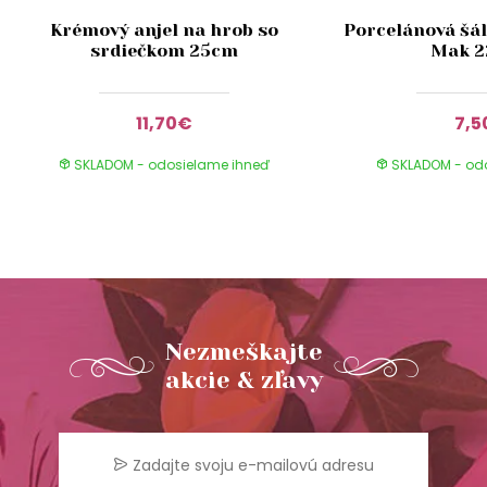
Krémový anjel na hrob so
Porcelánová šál
srdiečkom 25cm
Mak 
11,70€
7,5
SKLADOM - odosielame ihneď
SKLADOM - od
Nezmeškajte
akcie & zľavy