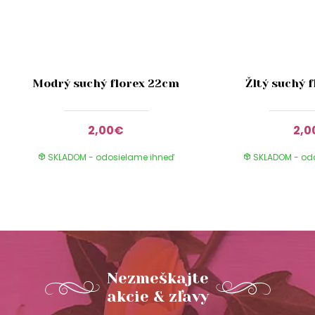
Modrý suchý florex 22cm
Žltý suchý 
2,00€
2,
SKLADOM - odosielame ihneď
SKLADOM - od
Nezmeškajte
akcie & zľavy