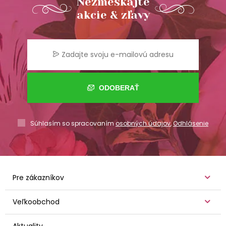
Nezmeškajte
akcie & zľavy
ODOBERAŤ
Súhlasím so spracovaním
osobných údajov
,
Odhlásenie
Pre zákazníkov
Veľkoobchod
Aktuality