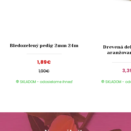
Bledozelený pedig 2mm 24m
Drevená de
aranžovan
1,89€
3,3
1,90€
SKLADOM - odosielame ihneď
SKLADOM - od