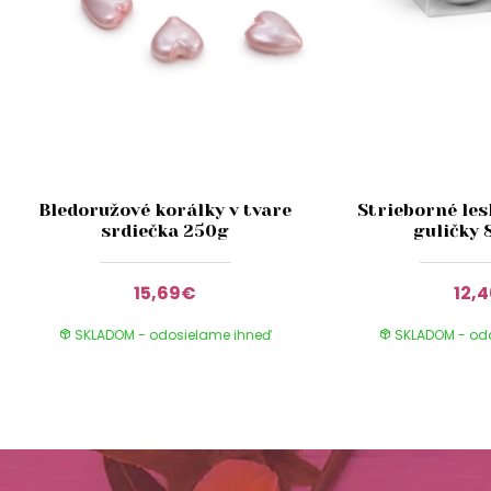
Bledoružové korálky v tvare
Strieborné les
srdiečka 250g
guličky 
15,69€
12,
SKLADOM - odosielame ihneď
SKLADOM - od