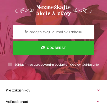
Nezmeškajte
akcie & zľavy
ODOBERAŤ
Súhlasím so spracovaním
osobných údajov
,
Odhlásenie
Pre zákazníkov
Veľkoobchod