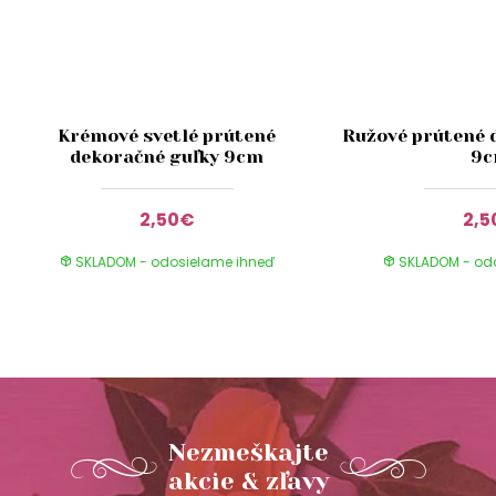
Krémové svetlé prútené
Ružové prútené 
dekoračné guľky 9cm
9
2,50€
2,5
SKLADOM - odosielame ihneď
SKLADOM - od
Nezmeškajte
akcie & zľavy