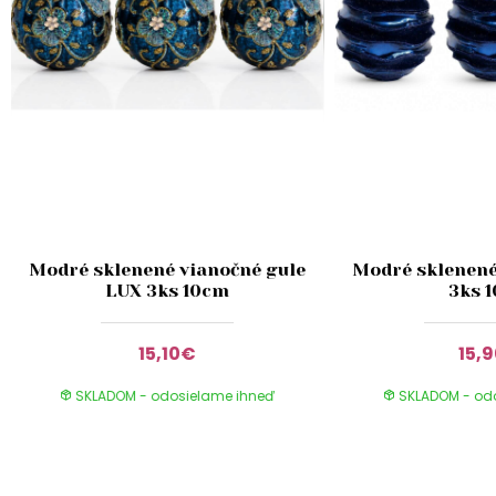
Modré sklenené vianočné gule
Modré sklenené
LUX 3ks 10cm
3ks 
15,10€
15,
SKLADOM - odosielame ihneď
SKLADOM - od