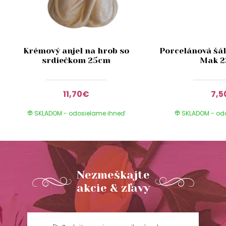
Krémový anjel na hrob so
Porcelánová šál
srdiečkom 25cm
Mak 
11,70€
7,5
SKLADOM - odosielame ihneď
SKLADOM - od
Nezmeškajte
akcie & zľavy