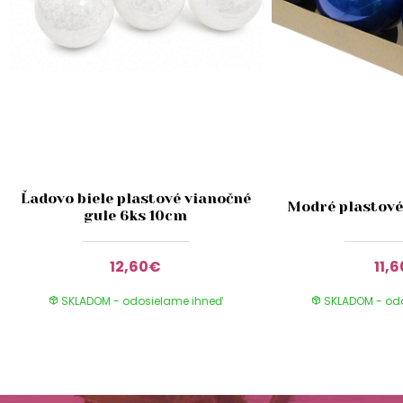
Ľadovo biele plastové vianočné
Modré plastové
gule 6ks 10cm
12,60€
11,
SKLADOM - odosielame ihneď
SKLADOM - od