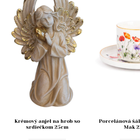
Krémový anjel na hrob so
Porcelánová šál
srdiečkom 25cm
Mak 