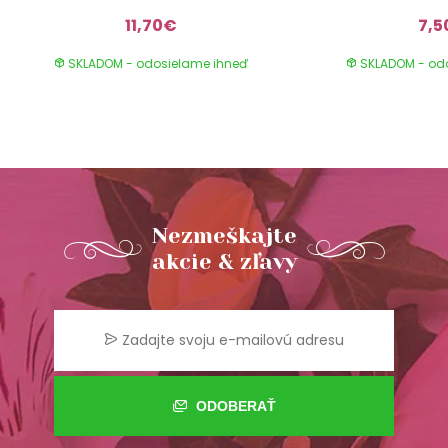
11,70€
7,5
SKLADOM - odosielame ihneď
SKLADOM - od
Nezmeškajte
akcie & zľavy
ODOBERAŤ