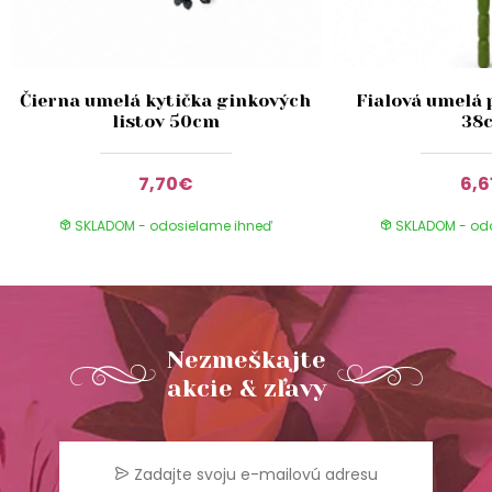
Čierna umelá kytička ginkových
Fialová umelá 
listov 50cm
38
7,70€
6,6
SKLADOM - odosielame ihneď
SKLADOM - od
Nezmeškajte
akcie & zľavy