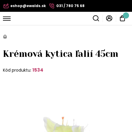
eshop@ewalds.sk
031 / 780 75 68
Krémová kytica ľalií 45cm
1534
Kód produktu: