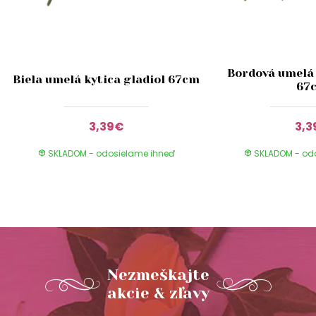
Bordová umelá 
Biela umelá kytica gladiol 67cm
67
3,39€
3,3
SKLADOM - odosielame ihneď
SKLADOM - od
Nezmeškajte
akcie & zľavy