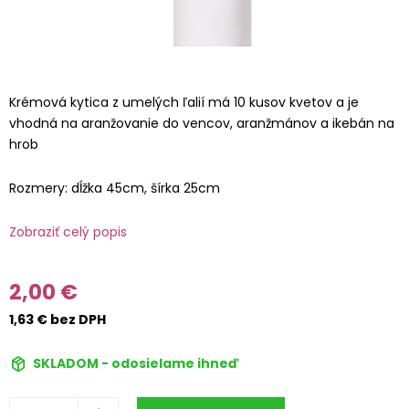
Krémová kytica z umelých ľalií má 10 kusov kvetov a je
vhodná na aranžovanie do vencov, aranžmánov a ikebán na
hrob
Rozmery: dĺžka 45cm, šírka 25cm
Zobraziť celý popis
2,00 €
1,63 € bez DPH
SKLADOM - odosielame ihneď