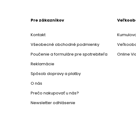
Pre zákazníkov
Veľkoo
Kontakt
Kumulova
Všeobecné obchodné podmienky
Veľkoob
Poučenie a formuláre pre spotrebiteľa
Online V
Reklamácie
Spôsob dopravy a platby
O nás
Prečo nakupovať u nás?
Newsletter odhlásenie