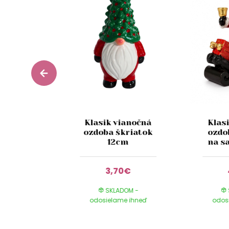
 zelená
Klasik vianočná
Klas
ianočná
ozdoba škriatok
ozdo
es 9cm
12cm
na s
1€
3,70€
DOM -
SKLADOM -
e ihneď
odosielame ihneď
odos