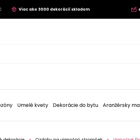
€
Viac ako 3000 dekorácií skladom
ezóny
Umelé kvety
Dekorácie do bytu
Aranžérsky mat
é dekorácie
Ozdoby na vianočný stromček
Vianočné fi