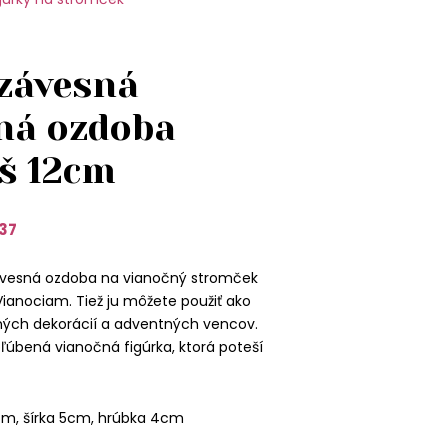
 závesná
ná ozdoba
š 12cm
37
ávesná ozdoba na vianočný stromček
Vianociam. Tiež ju môžete použiť ako
ých dekorácií a adventných vencov.
bľúbená vianočná figúrka, ktorá poteší
cm, šírka 5cm, hrúbka 4cm