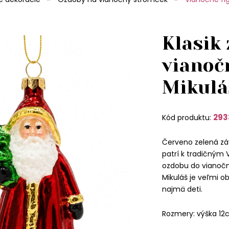
Klasik
vianoč
Mikulá
293
Kód produktu:
Červeno zelená z
patrí k tradičným 
ozdobu do vianočn
Mikuláš je veľmi o
najmä deti.
Rozmery: výška 12