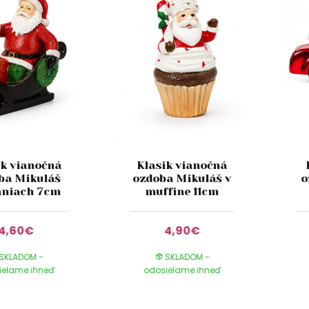
ik vianočná
Klasik vianočná
ba Mikuláš
ozdoba Mikuláš v
o
aniach 7cm
muffine 11cm
4,60€
4,90€
SKLADOM -
SKLADOM -
ielame ihneď
odosielame ihneď