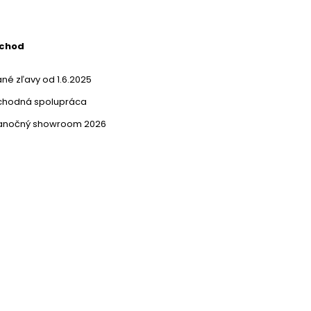
bchod
né zľavy od 1.6.2025
chodná spolupráca
ianočný showroom 2026