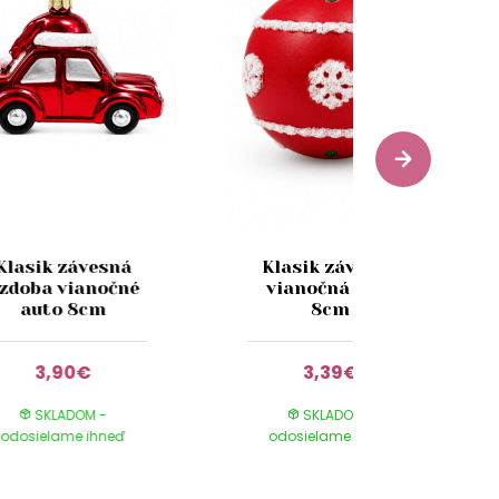
Klasik závesná
Klasik závesná
zdoba vianočné
vianočná guľa
auto 8cm
8cm
3,90€
3,39€
SKLADOM -
SKLADOM -
odosielame ihneď
odosielame ihneď