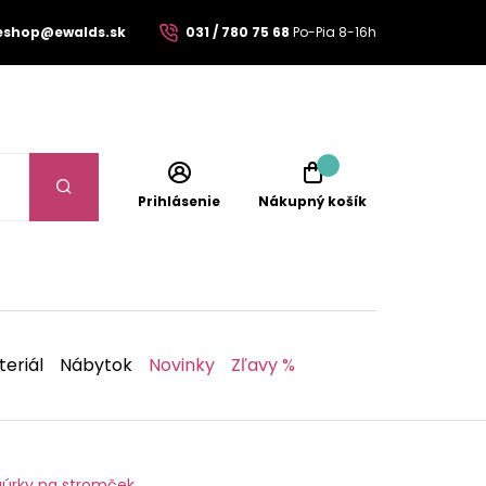
eshop@ewalds.sk
031 / 780 75 68
Po-Pia 8-16h
Prihlásenie
Nákupný košík
eriál
Nábytok
Novinky
Zľavy %
gúrky na stromček