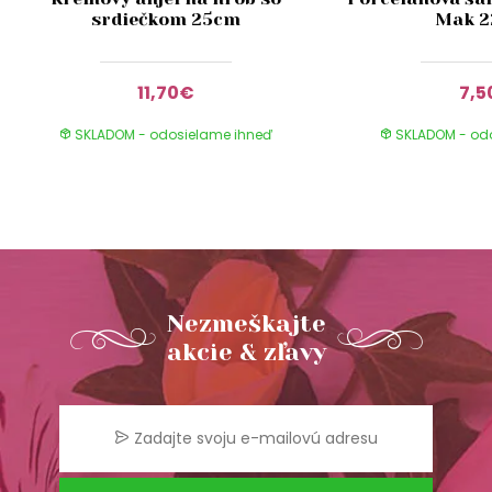
srdiečkom 25cm
Mak 
11,70€
7,5
SKLADOM - odosielame ihneď
SKLADOM - od
Nezmeškajte
akcie & zľavy