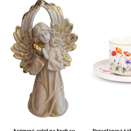
Krémový anjel na hrob so
Porcelánová šál