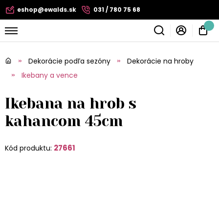
eshop@ewalds.sk
031 / 780 75 68
Dekorácie podľa sezóny
Dekorácie na hroby
Ikebany a vence
Ikebana na hrob s
kahancom 45cm
27661
Kód produktu: