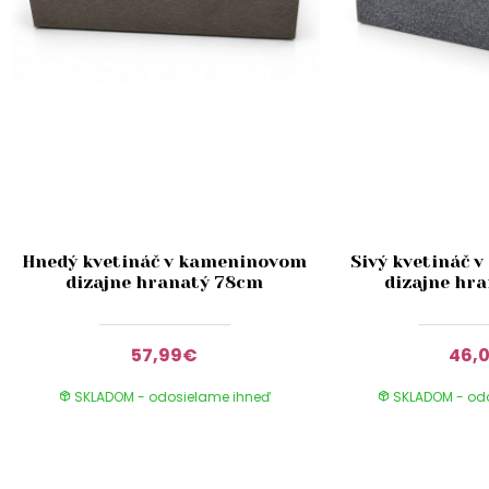
Hnedý kvetináč v kameninovom
Sivý kvetináč 
dizajne hranatý 78cm
dizajne hr
57,99€
46,
SKLADOM - odosielame ihneď
SKLADOM - od