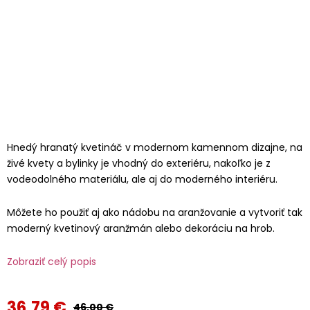
Hnedý hranatý kvetináč v modernom kamennom dizajne, na
živé kvety a bylinky je vhodný do exteriéru, nakoľko je z
vodeodolného materiálu, ale aj do moderného interiéru.
Môžete ho použiť aj ako nádobu na aranžovanie a vytvoriť tak
moderný kvetinový aranžmán alebo dekoráciu na hrob.
Zobraziť celý popis
36,79 €
46,00 €