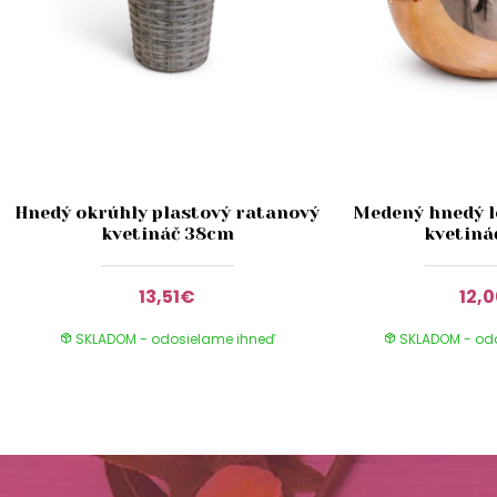
Hnedý okrúhly plastový ratanový
Medený hnedý l
kvetináč 38cm
kvetiná
13,51€
12,
SKLADOM - odosielame ihneď
SKLADOM - od