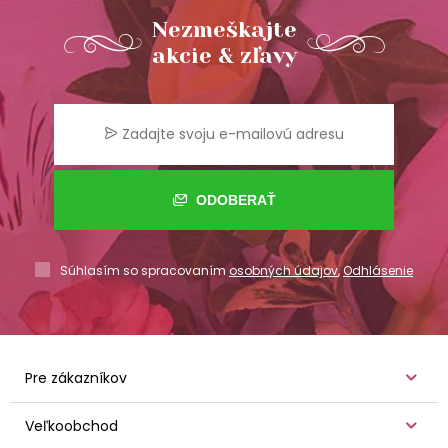
Nezmeškajte
akcie & zľavy
ODOBERAŤ
Súhlasím so spracovaním
osobných údajov
,
Odhlásenie
Pre zákazníkov
Veľkoobchod