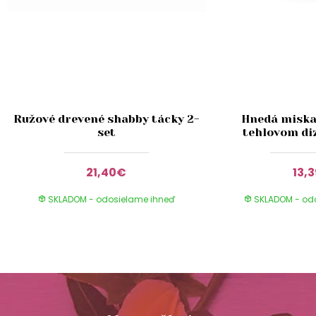
Ružové drevené shabby tácky 2-
Hnedá miska 
set
tehlovom di
21,40€
13,
SKLADOM - odosielame ihneď
SKLADOM - od