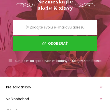
Nezmeškajte
akcie & zľavy
ODOBERAŤ
Súhlasím so spracovaním
osobných údajov
,
Odhlásenie
Pre zákazníkov
Veľkoobchod