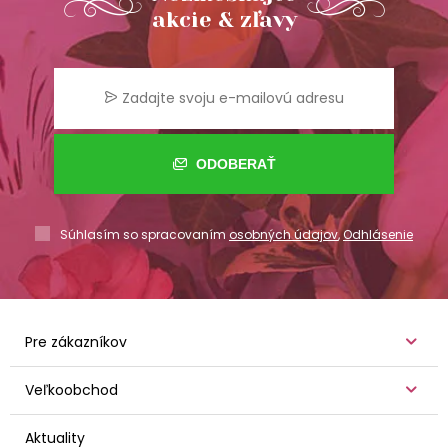
akcie & zľavy
ODOBERAŤ
Súhlasím so spracovaním
osobných údajov
,
Odhlásenie
Pre zákazníkov
Veľkoobchod
Aktuality