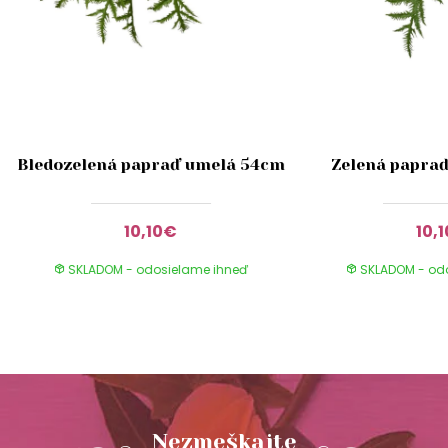
Bledozelená papraď umelá 54cm
Zelená papra
10,10€
10,
SKLADOM - odosielame ihneď
SKLADOM - od
Nezmeškajte