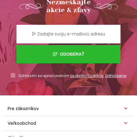
Nezmeškajte
akcie & zľavy
ODOBERAŤ
Súhlasím so spracovaním
osobných údajov
,
Odhlásenie
Pre zákazníkov
Veľkoobchod