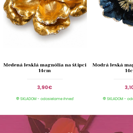
Medená lesklá magnólia na štipci
Modrá leská mag
14cm
14
3,90€
3,1
SKLADOM - odosielame ihneď
SKLADOM - od