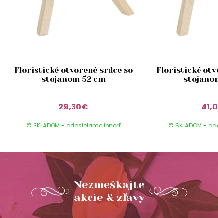
Floristické otvorené srdce so
Floristické otv
stojanom 52 cm
stojano
29,30€
41,
SKLADOM - odosielame ihneď
SKLADOM - od
Nezmeškajte
akcie & zľavy