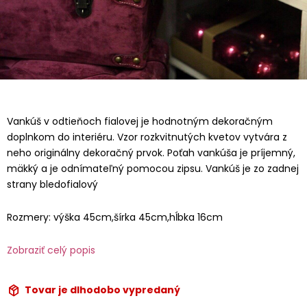
Vankúš v odtieňoch fialovej je hodnotným dekoračným
doplnkom do interiéru. Vzor rozkvitnutých kvetov vytvára z
neho originálny dekoračný prvok. Poťah vankúša je príjemný,
mäkký a je odnímateľný pomocou zipsu. Vankúš je zo zadnej
strany bledofialový
Rozmery: výška 45cm,šírka 45cm,hĺbka 16cm
Zobraziť celý popis
Tovar je dlhodobo vypredaný