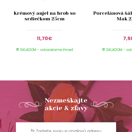
Krémový anjel na hrob so
Porcelánová šál
srdiečkom 25cm
Mak 
11,70€
7,5
SKLADOM - odosielame ihneď
SKLADOM - od
Nezmeškajte
akcie & zľavy