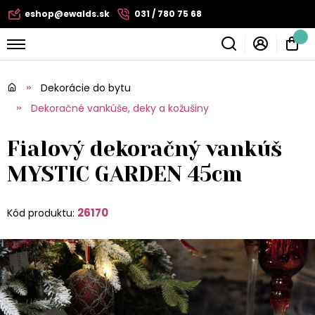
eshop@ewalds.sk
031 / 780 75 68
Dekorácie do bytu
Dekoračné vankúše, deky a kožušiny
Fialový dekoračný vankúš
MYSTIC GARDEN 45cm
26170
Kód produktu: