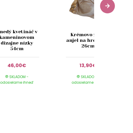
nedý kvetináč v
Krémovo zlatý
kameninovom
anjel na hrob LED
dizajne nízky
26cm
54cm
46,00€
13,90€
SKLADOM -
SKLADOM -
odosielame ihneď
odosielame ihneď