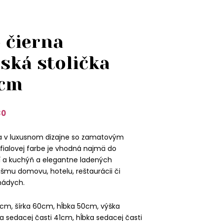
 čierna
ská stolička
4cm
30
ka v luxusnom dizajne so zamatovým
fialovej farbe je vhodná najmä do
 a kuchýň a elegantne ladených
ášmu domovu, hotelu, reštaurácii či
 nádych.
cm, šírka 60cm, hĺbka 50cm, výška
a sedacej časti 41cm, hĺbka sedacej časti