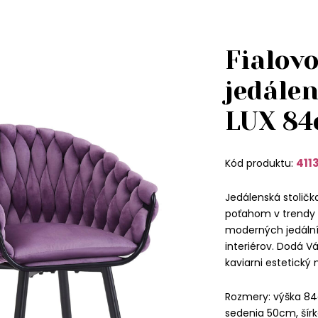
Fialovo
jedálen
LUX 8
411
Kód produktu:
Jedálenská stolič
poťahom v trendy 
moderných jedální
interiérov. Dodá V
kaviarni estetický
Rozmery: výška 84
sedenia 50cm, šírk