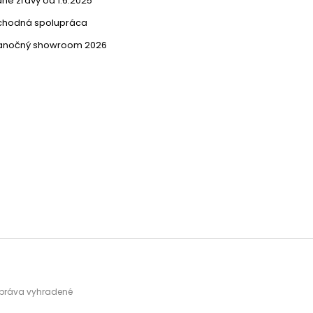
né zľavy od 1.6.2025
chodná spolupráca
ianočný showroom 2026
y práva vyhradené