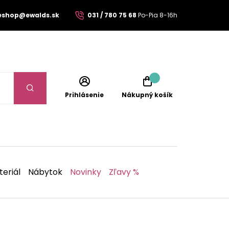
eshop@ewalds.sk
031 / 780 75 68
Po-Pia 8-16h
Prihlásenie
Nákupný košík
eriál
Nábytok
Novinky
Zľavy %