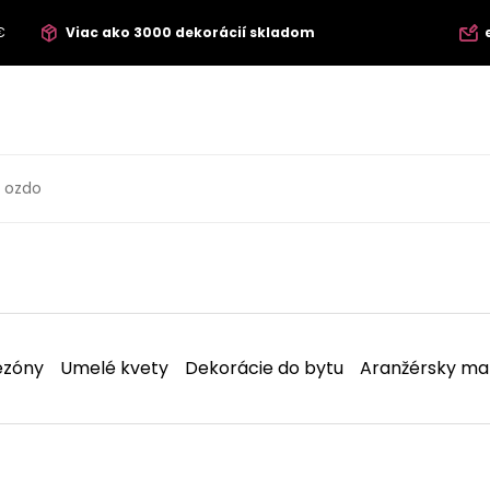
€
Viac ako 3000 dekorácií skladom
ezóny
Umelé kvety
Dekorácie do bytu
Aranžérsky mat