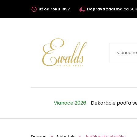
Už od roku 1997
Doprava zdarma
od 50 
Vianoce 2026
Dekorácie podľa s
Domov
Nábytok
Jedálenské stoličky