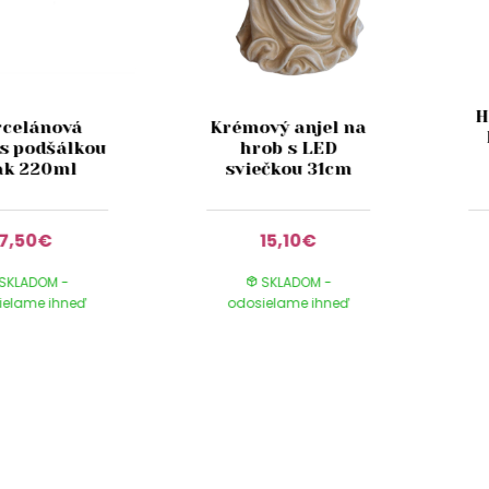
H
rcelánová
Krémový anjel na
 s podšálkou
hrob s LED
k 220ml
sviečkou 31cm
7,50€
15,10€
SKLADOM -
SKLADOM -
ielame ihneď
odosielame ihneď