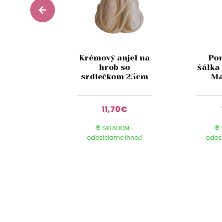
uxusný
Krémový anjel na
Po
kahanec
hrob so
šálka
b 25cm
srdiečkom 25cm
Ma
00€
11,70€
DOM -
SKLADOM -
e ihneď
odosielame ihneď
odos