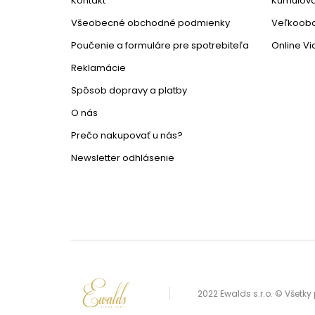
Kontakt
Kumulova
Všeobecné obchodné podmienky
Veľkoob
Poučenie a formuláre pre spotrebiteľa
Online V
Reklamácie
Spôsob dopravy a platby
O nás
Prečo nakupovať u nás?
Newsletter odhlásenie
2022 Ewalds s.r.o. © Všetk