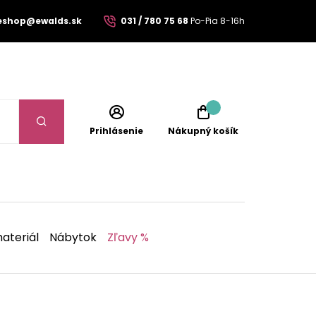
eshop@ewalds.sk
031 / 780 75 68
Po-Pia 8-16h
Prihlásenie
Nákupný košík
ateriál
Nábytok
Zľavy %