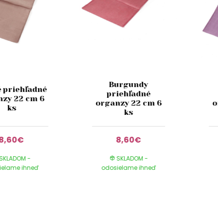
Burgundy
 priehľadné
priehľadné
nzy 22 cm 6
organzy 22 cm 6
o
ks
ks
8,60€
8,60€
SKLADOM -
SKLADOM -
ielame ihneď
odosielame ihneď