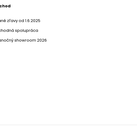
bchod
né zľavy od 1.6.2025
chodná spolupráca
ianočný showroom 2026