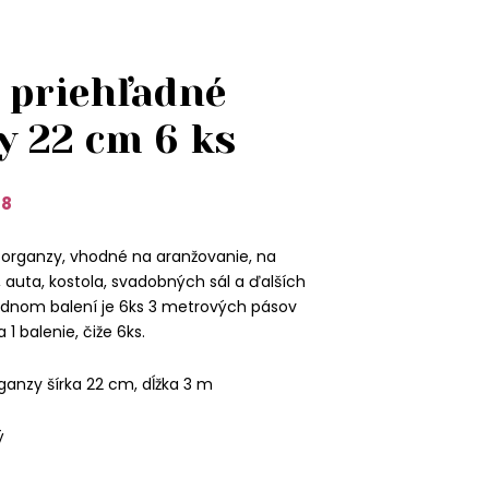
 priehľadné
y 22 cm 6 ks
38
 organzy, vhodné na aranžovanie, na
, auta, kostola, svadobných sál a ďalších
jednom balení je 6ks 3 metrových pásov
 1 balenie, čiže 6ks.
ganzy šírka 22 cm, dĺžka 3 m
ý