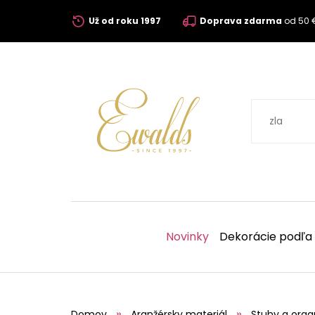
Už od roku 1997
Doprava zdarma
od 50 
Novinky
Dekorácie podľa
Domov
Aranžérsky materiál
Stuhy a orga