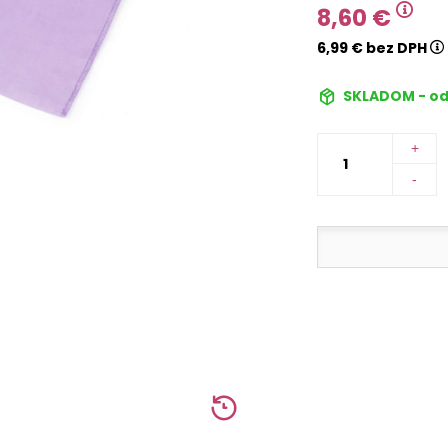
8,60 €
6,99 € bez DPH
SKLADOM - od
+
-