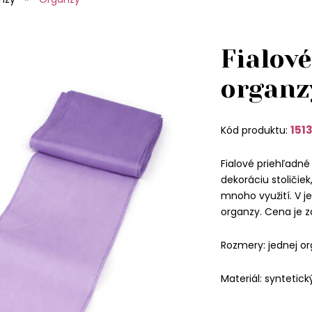
Fialové
organz
151
Kód produktu:
Fialové priehľadné
dekoráciu stoličiek
mnoho využití. V 
organzy. Cena je za
Rozmery: jednej or
Materiál: syntetick