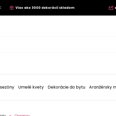
€
Viac ako 3000 dekorácií skladom
 sezóny
Umelé kvety
Dekorácie do bytu
Aranžérsky m
nzy
Organzy