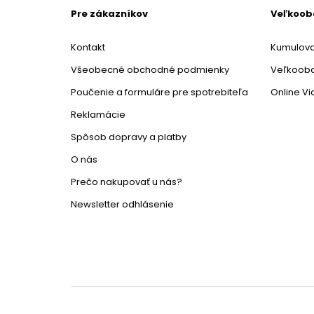
Pre zákazníkov
Veľkoo
Kontakt
Kumulova
Všeobecné obchodné podmienky
Veľkoob
Poučenie a formuláre pre spotrebiteľa
Online V
Reklamácie
Spôsob dopravy a platby
O nás
Prečo nakupovať u nás?
Newsletter odhlásenie