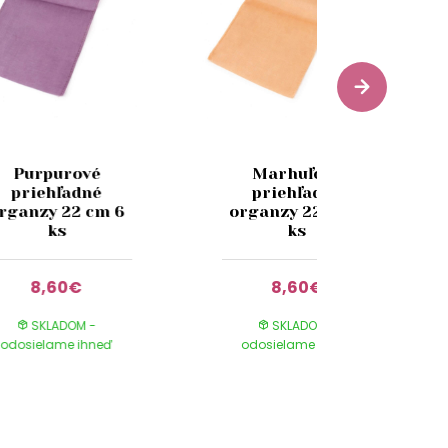
Purpurové
Marhuľové
priehľadné
priehľadné
rganzy 22 cm 6
organzy 22 cm 6
ks
ks
8,60€
8,60€
SKLADOM -
SKLADOM -
odosielame ihneď
odosielame ihneď