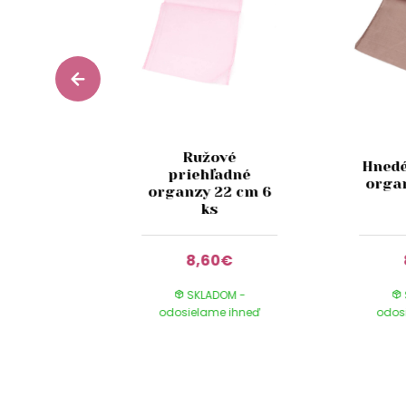
Ružové
Hnedé
rganza s
priehľadné
orga
entom
organzy 22 cm 6
ks
0€
8,60€
DOM -
SKLADOM -
e ihneď
odosielame ihneď
odos