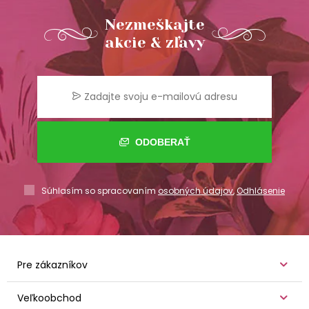
Nezmeškajte
akcie & zľavy
ODOBERAŤ
Súhlasím so spracovaním
osobných údajov
,
Odhlásenie
Pre zákazníkov
Veľkoobchod