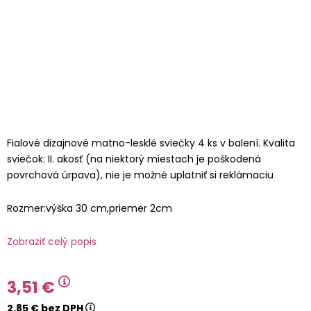
Fialové dizajnové matno-lesklé sviečky 4 ks v balení. Kvalita
sviečok: II. akosť (na niektorý miestach je poškodená
povrchová úrpava), nie je možné uplatniť si reklámaciu
Rozmer:výška 30 cm,priemer 2cm
Zobraziť celý popis
3,51 €
2,85 € bez DPH