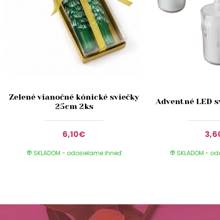
Zelené vianočné kónické sviečky
Adventné LED s
25cm 2ks
6,10€
3,
SKLADOM - odosielame ihneď
SKLADOM - od