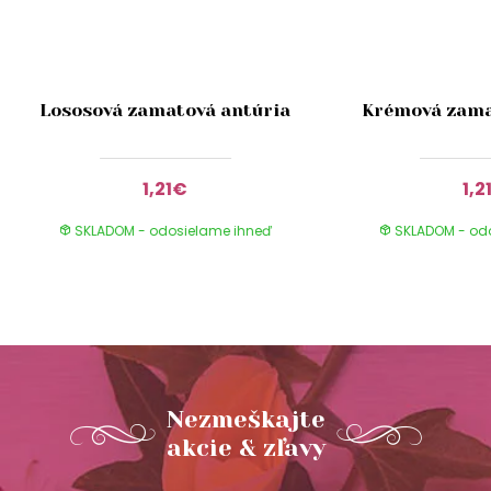
Lososová zamatová antúria
Krémová zama
1,21€
1,2
SKLADOM - odosielame ihneď
SKLADOM - od
Nezmeškajte
akcie & zľavy