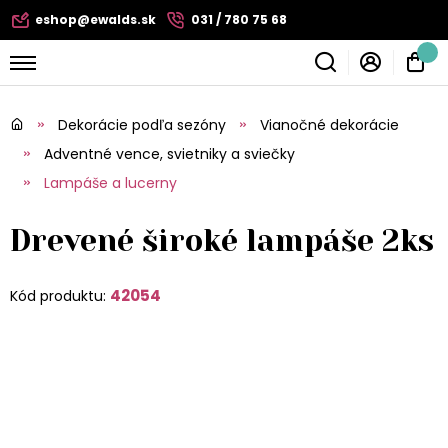
eshop@ewalds.sk
031 / 780 75 68
Dekorácie podľa sezóny
Vianočné dekorácie
Adventné vence, svietniky a sviečky
Lampáše a lucerny
Drevené široké lampáše 2ks
42054
Kód produktu: