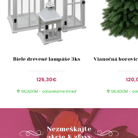
Biele drevené lampáše 3ks
Vianočná borovic
125,30€
120,
SKLADOM - odosielame ihneď
SKLADOM - od
Nezmeškajte
akcie & zľavy