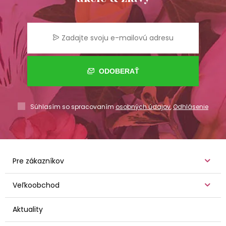
ODOBERAŤ
Súhlasím so spracovaním
osobných údajov
,
Odhlásenie
Pre zákazníkov
Veľkoobchod
Aktuality