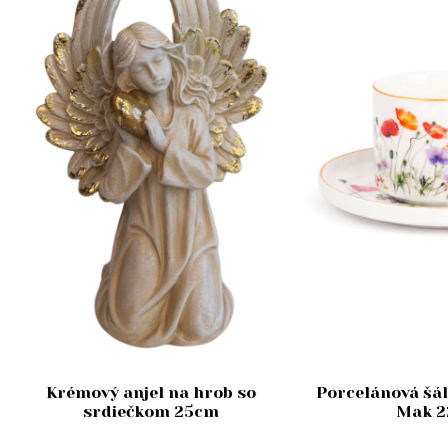
Krémový anjel na hrob so
Porcelánová šál
srdiečkom 25cm
Mak 