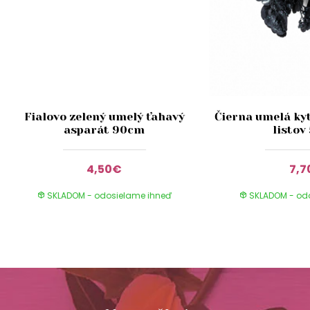
Fialovo zelený umelý ťahavý
Čierna umelá ky
asparát 90cm
listov
4,50€
7,7
SKLADOM - odosielame ihneď
SKLADOM - od