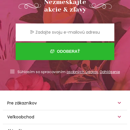
Nezmeškajte
akcie & zľavy
ODOBERAŤ
Súhlasím so spracovaním
osobných údajov
,
Odhlásenie
Pre zákazníkov
Veľkoobchod