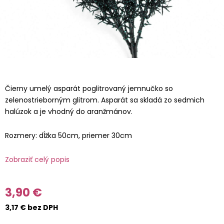
Čierny umelý asparát poglitrovaný jemnučko so
zelenostrieborným glitrom. Asparát sa skladá zo sedmich
halúzok a je vhodný do aranžmánov.
Rozmery: dĺžka 50cm, priemer 30cm
Zobraziť celý popis
3,90 €
3,17 € bez DPH