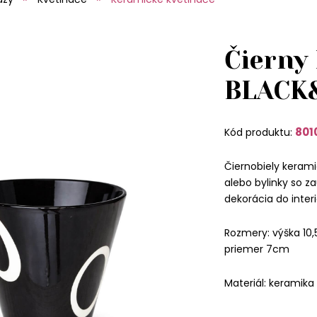
Čierny
BLACK
801
Kód produktu:
Čiernobiely kerami
alebo bylinky so z
dekorácia do inter
Rozmery: výška 10,
priemer 7cm
Materiál: keramika