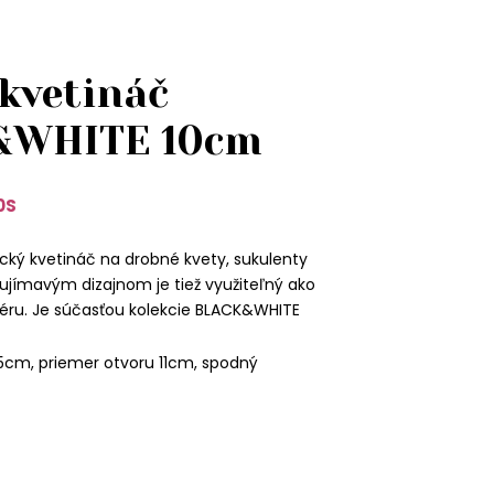
 kvetináč
&WHITE 10cm
0S
cký kvetináč na drobné kvety, sukulenty
aujímavým dizajnom je tiež využiteľný ako
iéru. Je súčasťou kolekcie BLACK&WHITE
5cm, priemer otvoru 11cm, spodný