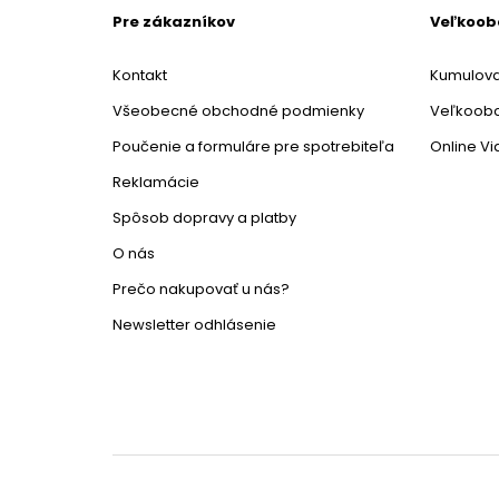
Pre zákazníkov
Veľkoo
Kontakt
Kumulova
Všeobecné obchodné podmienky
Veľkoob
Poučenie a formuláre pre spotrebiteľa
Online V
Reklamácie
Spôsob dopravy a platby
O nás
Prečo nakupovať u nás?
Newsletter odhlásenie