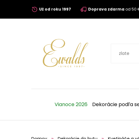
Už od roku 1997
Doprava zdarma
od 50 
Vianoce 2026
Dekorácie podľa s
Domov
Dekorácie do bytu
Kvetináče a v