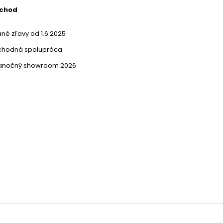
bchod
né zľavy od 1.6.2025
chodná spolupráca
ianočný showroom 2026