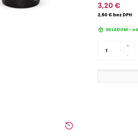
3,20 €
2,60 € bez DPH
SKLADOM - od
+
-