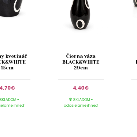
ny kvetináč
Čierna váza
CK&WHITE
BLACK&WHITE
15cm
29cm
4,70€
4,40€
SKLADOM -
SKLADOM -
ielame ihneď
odosielame ihneď