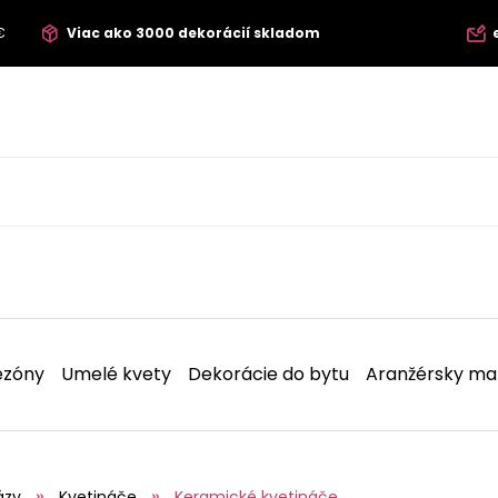
€
Viac ako 3000 dekorácií skladom
ezóny
Umelé kvety
Dekorácie do bytu
Aranžérsky mat
ázy
Kvetináče
Keramické kvetináče