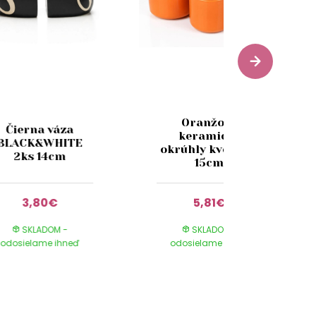
Oranžový
Čierna váza
keramický
BLACK&WHITE
okrúhly kvetináč
2ks 14cm
15cm
3,80€
5,81€
SKLADOM -
SKLADOM -
odosielame ihneď
odosielame ihneď