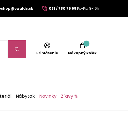
eshop@ewalds.sk
031 / 780 75 68
Po-Pia 8-16h
Prihlásenie
Nákupný košík
eriál
Nábytok
Novinky
Zľavy %