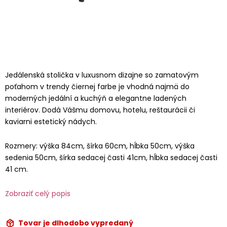
Jedálenská stolička v luxusnom dizajne so zamatovým
poťahom v trendy čiernej farbe je vhodná najmä do
moderných jedální a kuchýň a elegantne ladených
interiérov. Dodá Vášmu domovu, hotelu, reštaurácii či
kaviarni estetický nádych.
Rozmery: výška 84cm, šírka 60cm, hĺbka 50cm, výška
sedenia 50cm, šírka sedacej časti 41cm, hĺbka sedacej časti
41 cm.
Zobraziť celý popis
Tovar je dlhodobo vypredaný