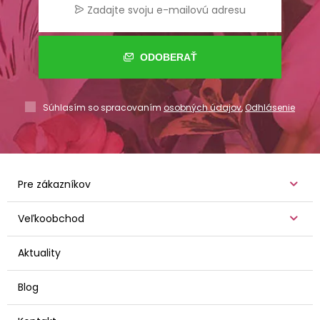
ODOBERAŤ
Súhlasím so spracovaním
osobných údajov
,
Odhlásenie
Pre zákazníkov
Veľkoobchod
Aktuality
Blog