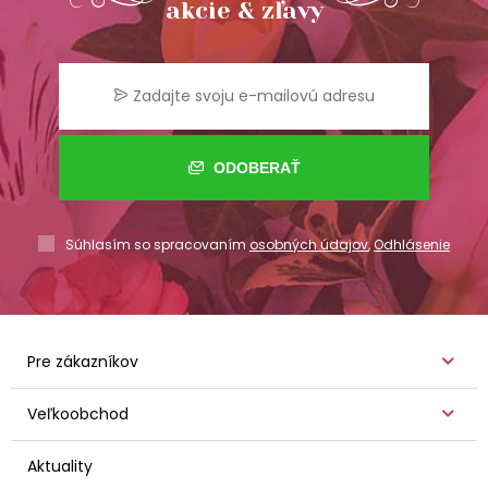
akcie & zľavy
ODOBERAŤ
Súhlasím so spracovaním
osobných údajov
,
Odhlásenie
Pre zákazníkov
Veľkoobchod
Aktuality