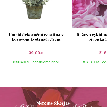
Umelá dekoračná rastlina v
Ružovo cyklám
kovovom kvetináči 75cm
pivonka 
39,00€
21,
SKLADOM - odosielame ihneď
SKLADOM - od
Nezmeškajte