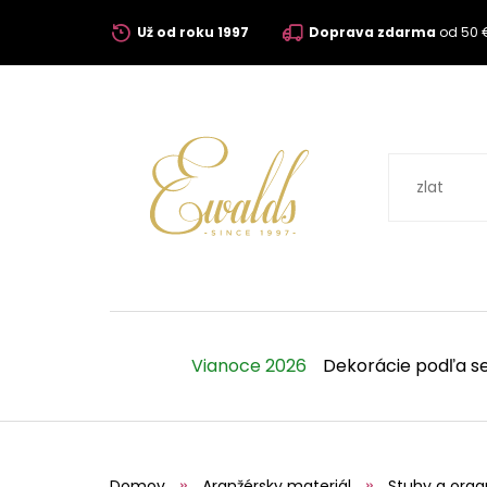
Už od roku 1997
Doprava zdarma
od 50 
Vianoce 2026
Dekorácie podľa s
Domov
Aranžérsky materiál
Stuhy a orga