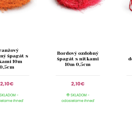
ranžový
Bordový ozdobný
ný špagát s
špagát s nitkami
d
kami 10m
10m 0,5cm
0,5cm
2,10€
2,10€
SKLADOM -
SKLADOM -
ielame ihneď
odosielame ihneď