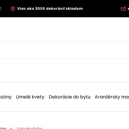
€
Viac ako 3000 dekorácií skladom
ezóny
Umelé kvety
Dekorácie do bytu
Aranžérsky mat
nzy
Jutové stuhy