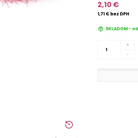
2,10 €
1,71 € bez DPH
SKLADOM - od
+
-