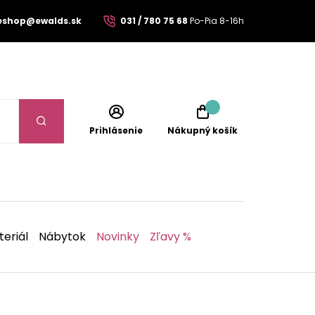
eshop@ewalds.sk
031 / 780 75 68
Po-Pia 8-16h
Prihlásenie
Nákupný košík
eriál
Nábytok
Novinky
Zľavy %