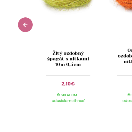
O
koračná
Žltý ozdobný
ozdob
riežka
špagát s nitkami
nit
m
10m 0,5cm
0€
2,10€
DOM -
SKLADOM -
e ihneď
odosielame ihneď
odos