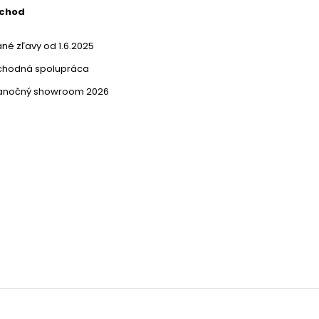
bchod
né zľavy od 1.6.2025
chodná spolupráca
ianočný showroom 2026