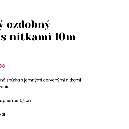
ý ozdobný
 s nitkami 10m
38
ná šnúrka s jemnými červenými nitkami
anie.
m, priemer 0,5cm
til