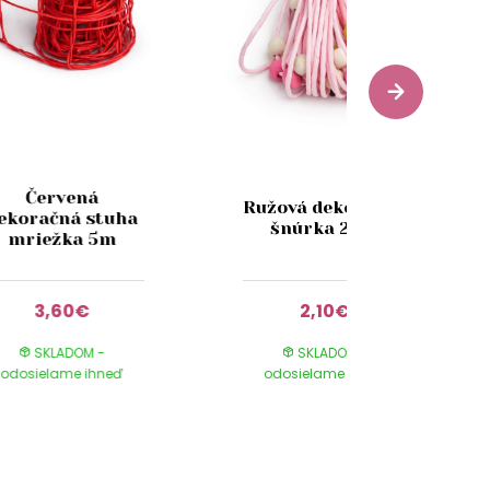
Červená
Ružová dekoračná
ekoračná stuha
šnúrka 20m
mriežka 5m
3,60€
2,10€
SKLADOM -
SKLADOM -
odosielame ihneď
odosielame ihneď