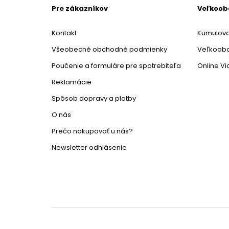
Pre zákazníkov
Veľkoo
Kontakt
Kumulova
Všeobecné obchodné podmienky
Veľkoob
Poučenie a formuláre pre spotrebiteľa
Online V
Reklamácie
Spôsob dopravy a platby
O nás
Prečo nakupovať u nás?
Newsletter odhlásenie