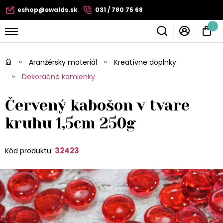
eshop@ewalds.sk
031 / 780 75 68
Aranžérsky materiál
Kreatívne doplnky
Dekoračné kamienky
Červený kabošon v tvare
kruhu 1,5cm 250g
32423
Kód produktu: