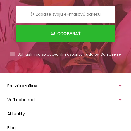
ODOBERAŤ
Súhlasím so spracovaním
osobných údajov
,
Odhlásenie
Pre zákazníkov
Veľkoobchod
Aktuality
Blog