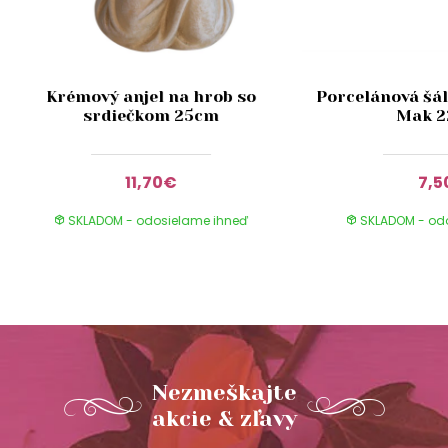
Krémový anjel na hrob so
Porcelánová šál
srdiečkom 25cm
Mak 
11,70€
7,5
SKLADOM - odosielame ihneď
SKLADOM - od
Nezmeškajte
akcie & zľavy