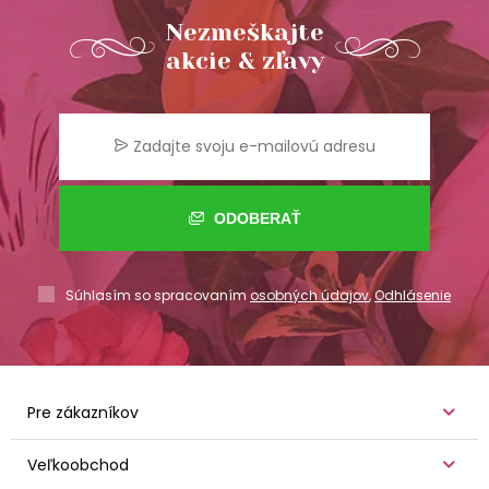
Nezmeškajte
akcie & zľavy
ODOBERAŤ
Súhlasím so spracovaním
osobných údajov
,
Odhlásenie
Pre zákazníkov
Veľkoobchod