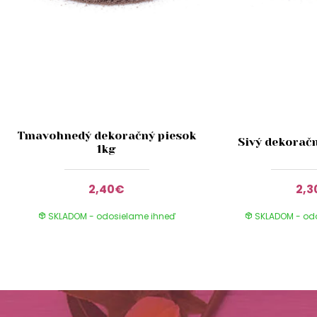
Tmavohnedý dekoračný piesok
Sivý dekoračn
1kg
2,40€
2,3
SKLADOM - odosielame ihneď
SKLADOM - od