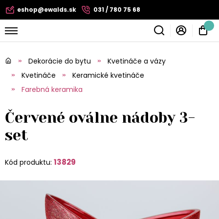
eshop@ewalds.sk
031 / 780 75 68
Dekorácie do bytu
Kvetináče a vázy
Kvetináče
Keramické kvetináče
Farebná keramika
Červené oválne nádoby 3-
set
13829
Kód produktu: