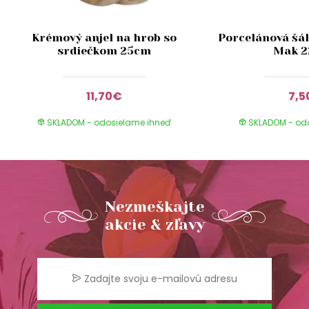
Krémový anjel na hrob so
Porcelánová šál
srdiečkom 25cm
Mak 
11,70€
7,5
SKLADOM - odosielame ihneď
SKLADOM - od
Nezmeškajte
akcie & zľavy