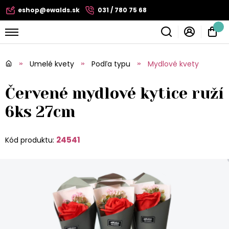
eshop@ewalds.sk
031 / 780 75 68
Umelé kvety
Podľa typu
Mydlové kvety
Červené mydlové kytice ruží
6ks 27cm
24541
Kód produktu: