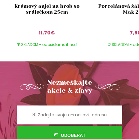
Krémový anjel na hrob so
Porcelánová šál
srdiečkom 25cm
Mak 
11,70€
7,5
SKLADOM - odosielame ihneď
SKLADOM - od
Nezmeškajte
akcie & zľavy
ODOBERAŤ