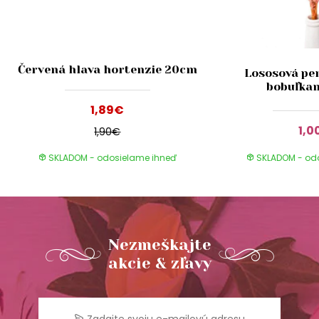
Červená hlava hortenzie 20cm
Lososová pen
bobuľka
1,89€
1,0
1,90€
SKLADOM - odosielame ihneď
SKLADOM - od
Nezmeškajte
akcie & zľavy