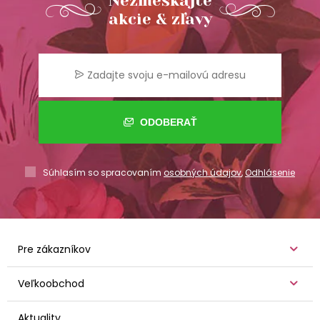
Nezmeškajte
akcie & zľavy
ODOBERAŤ
Súhlasím so spracovaním
osobných údajov
,
Odhlásenie
Pre zákazníkov
Veľkoobchod
Aktuality