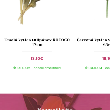
Umelá kytica tulipánov ROCOCO
Červená kytica 
47cm
65
13,10€
15,
SKLADOM - odosielame ihneď
SKLADOM - od